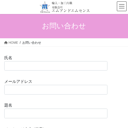
コ
ナ
ン
ビ
テ
ゲ
ン
ー
お問い合わせ
ツ
シ
へ
ョ
ス
ン
HOME
お問い合わせ
キ
に
ッ
移
プ
動
氏名
メールアドレス
題名