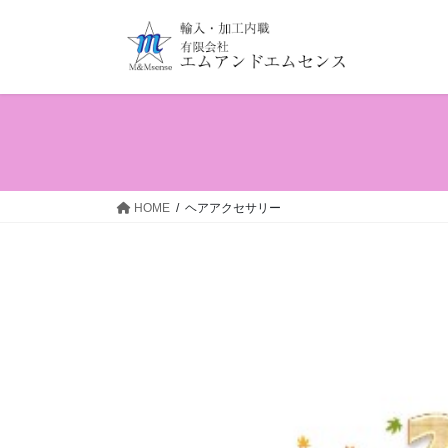
コ
ナ
ン
ビ
テ
ゲ
ン
ー
ツ
シ
へ
ョ
ス
ン
キ
に
ッ
移
HOME
ヘアアクセサリー
プ
動